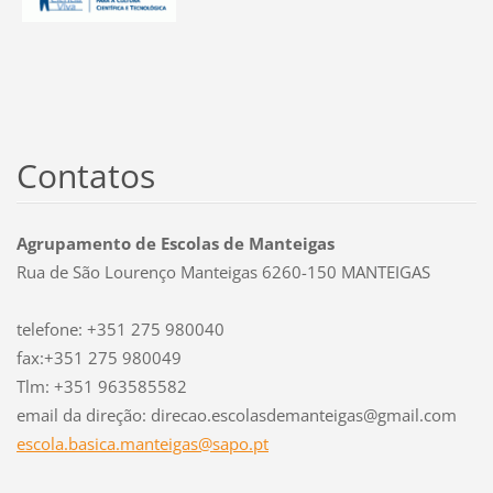
Contatos
Agrupamento de Escolas de Manteigas
Rua de São Lourenço Manteigas 6260-150 MANTEIGAS
telefone: +351 275 980040
fax:+351 275 980049
Tlm: +351 963585582
email da direção: direcao.escolasdemanteigas@gmail.com
escola.b
asica.ma
nteigas@
sapo.pt