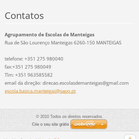
Contatos
Agrupamento de Escolas de Manteigas
Rua de São Lourenço Manteigas 6260-150 MANTEIGAS
telefone: +351 275 980040
fax:+351 275 980049
Tlm: +351 963585582
email da direção: direcao.escolasdemanteigas@gmail.com
escola.b
asica.ma
nteigas@
sapo.pt
© 2010 Todos os direitos reservados.
Crie o seu site grátis