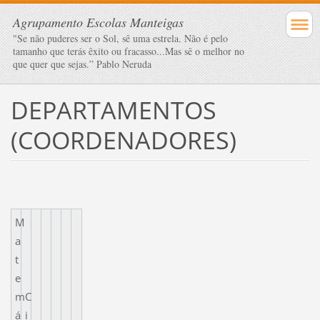
Agrupamento Escolas Manteigas
"Se não puderes ser o Sol, sê uma estrela. Não é pelo
tamanho que terás êxito ou fracasso...Mas sê o melhor no
que quer que sejas.” Pablo Neruda
DEPARTAMENTOS
(COORDENADORES)
M
a
t
e
m
C
á
i