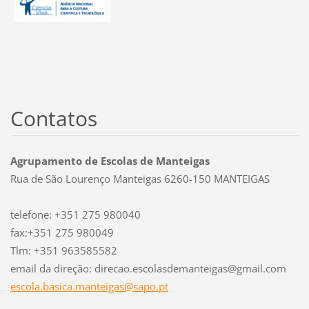
Contatos
Agrupamento de Escolas de Manteigas
Rua de São Lourenço Manteigas 6260-150 MANTEIGAS
telefone: +351 275 980040
fax:+351 275 980049
Tlm: +351 963585582
email da direção: direcao.escolasdemanteigas@gmail.com
escola.b
asica.ma
nteigas@
sapo.pt