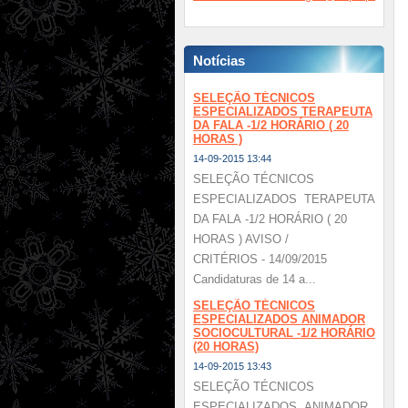
Notícias
SELEÇÃO TÉCNICOS
ESPECIALIZADOS TERAPEUTA
DA FALA -1/2 HORÁRIO ( 20
HORAS )
14-09-2015 13:44
SELEÇÃO TÉCNICOS
ESPECIALIZADOS TERAPEUTA
DA FALA -1/2 HORÁRIO ( 20
HORAS ) AVISO /
CRITÉRIOS - 14/09/2015
Candidaturas de 14 a...
SELEÇÃO TÉCNICOS
ESPECIALIZADOS ANIMADOR
SOCIOCULTURAL -1/2 HORÁRIO
(20 HORAS)
14-09-2015 13:43
SELEÇÃO TÉCNICOS
ESPECIALIZADOS ANIMADOR