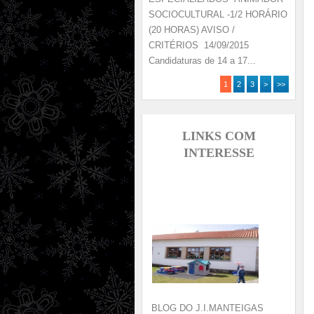
SOCIOCULTURAL -1/2 HORÁRIO
(20 HORAS) AVISO /
CRITÉRIOS 14/09/2015
Candidaturas de 14 a 17...
1
2
3
>
>>
LINKS COM
INTERESSE
BLOG DO J.I.MANTEIGAS