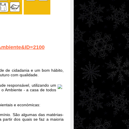
P=Ambiente&ID=2100
ude de cidadania e um bom hábito,
futuro com qualidade.
tude responsável, utilizando um
 o Ambiente - a casa de todos
ientais e económicas:
umínio. São algumas das matérias-
 partir dos quais se faz a maioria