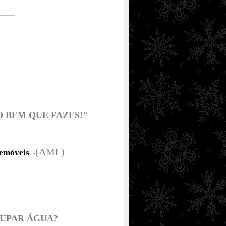
 BEM QUE FAZES!"
(AMI )
lemóveis
-
OUPAR ÁGUA?