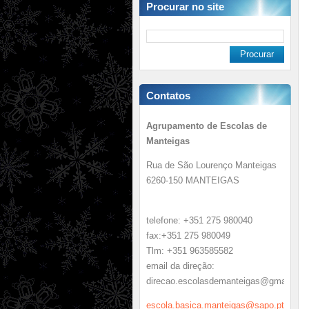
Procurar no site
Contatos
Agrupamento de Escolas de
Manteigas
Rua de São Lourenço Manteigas
6260-150 MANTEIGAS
telefone: +351 275 980040
fax:+351 275 980049
Tlm: +351 963585582
email da direção:
direcao.escolasdemanteigas@gmail.co
escola.b
asica.ma
nteigas@
sapo.pt