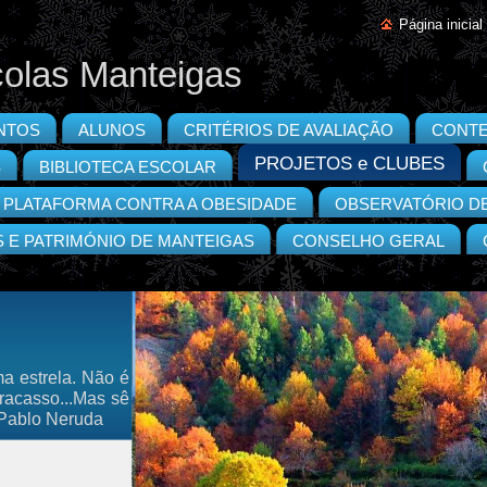
Página inicial
olas Manteigas
NTOS
ALUNOS
CRITÉRIOS DE AVALIAÇÃO
CONT
PROJETOS e CLUBES
S
BIBLIOTECA ESCOLAR
PLATAFORMA CONTRA A OBESIDADE
OBSERVATÓRIO D
S E PATRIMÓNIO DE MANTEIGAS
CONSELHO GERAL
a estrela. Não é
fracasso...Mas sê
 Pablo Neruda