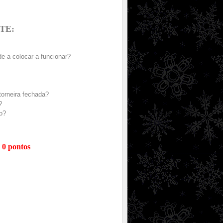
TE:
 a colocar a funcionar?
orneira fechada?
?
o?
 0 pontos