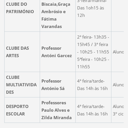
3ªfeira/manhã-
CLUBE DO
Biscaia,Graça
Das 1oh15 às
PATRIMÓNIO
Ambrósio e
12h
Fátima
Varandas
2ª feira- 13h35 -
15h45 / 3ª feira
CLUBE DAS
Professor
- 10h25 - 11h55
Alunos
ARTES
Antóni Garcez
5ªfeira - 10h25 -
11h55
CLUBE
Professor
4ª feira/tarde-
MULTIATIVIDA
Alunos 
António Sá
Das 14h às 16h
DES
Professores
DESPORTO
4ª feira/tarde-
Alunos 
Paulo Alves e
ESCOLAR
Das 14h às 16h
3º ciclo
Zilda Miranda