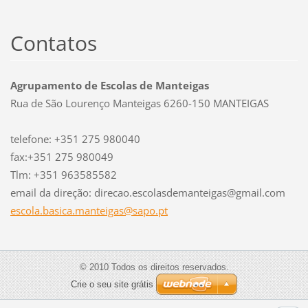
Contatos
Agrupamento de Escolas de Manteigas
Rua de São Lourenço Manteigas 6260-150 MANTEIGAS
telefone: +351 275 980040
fax:+351 275 980049
Tlm: +351 963585582
email da direção: direcao.escolasdemanteigas@gmail.com
escola.b
asica.ma
nteigas@
sapo.pt
© 2010 Todos os direitos reservados.
Crie o seu site grátis