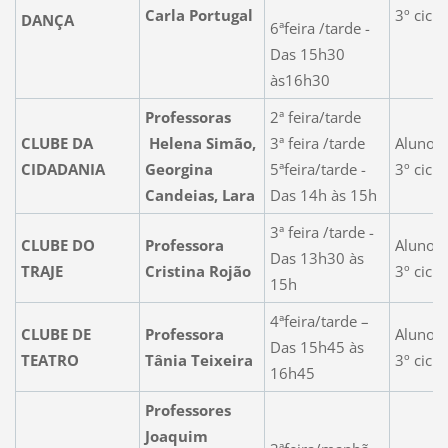
Carla Portugal
3º ciclo
DANÇA
6ªfeira /tarde -
Das 15h30
às16h30
Professoras
2ª feira/tarde
CLUBE DA
Helena Simão,
3ª feira /tarde
Alunos 
CIDADANIA
Georgina
5ªfeira/tarde -
3º ciclo
Candeias, Lara
Das 14h às 15h
3ª feira /tarde -
CLUBE DO
Professora
Alunos 
Das 13h30 às
TRAJE
Cristina Rojão
3º ciclo
15h
4ªfeira/tarde –
CLUBE DE
Professora
Alunos 
Das 15h45 às
TEATRO
Tânia Teixeira
3º ciclo
16h45
Professores
Joaquim