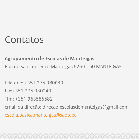
Contatos
Agrupamento de Escolas de Manteigas
Rua de São Lourenço Manteigas 6260-150 MANTEIGAS
telefone: +351 275 980040
fax:+351 275 980049
Tlm: +351 963585582
email da direção: direcao.escolasdemanteigas@gmail.com
escola.b
asica.ma
nteigas@
sapo.pt